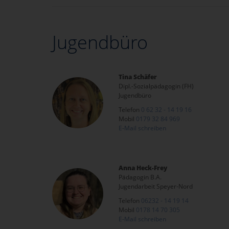
Jugendbüro
Tina Schäfer
Dipl.-Sozialpädagogin (FH)
Jugendbüro
Telefon
0 62 32 - 14 19 16
Mobil
0179 32 84 969
E-Mail schreiben
Anna Heck-Frey
Pädagogin B.A.
Jugendarbeit Speyer-Nord
Telefon
06232 - 14 19 14
Mobil
0178 14 70 305
E-Mail schreiben