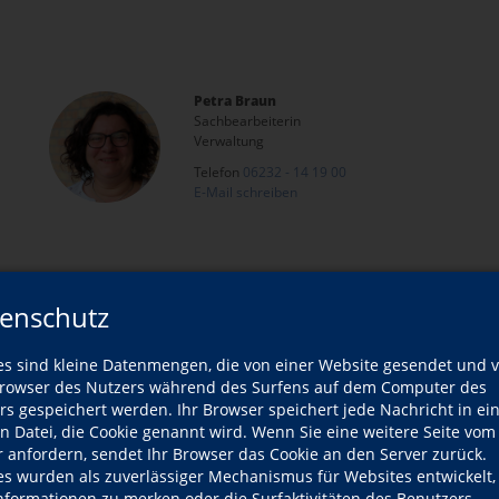
Petra Braun
Sachbearbeiterin
Verwaltung
Telefon
06232 - 14 19 00
E-Mail schreiben
enschutz
es sind kleine Datenmengen, die von einer Website gesendet und 
owser des Nutzers während des Surfens auf dem Computer des
rs gespeichert werden. Ihr Browser speichert jede Nachricht in ei
en Datei, die Cookie genannt wird. Wenn Sie eine weitere Seite vom
r anfordern, sendet Ihr Browser das Cookie an den Server zurück.
Tanja Krempel
es wurden als zuverlässiger Mechanismus für Websites entwickelt
Dipl. Sozialpädagogin (FH)
Informationen zu merken oder die Surfaktivitäten des Benutzers