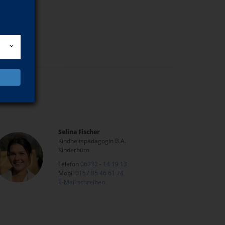
Selina Fischer
Kindheitspädagogin B.A.
Kinderbüro
Telefon
06232 - 14 19 13
Mobil
0157 85 46 61 74
E-Mail schreiben