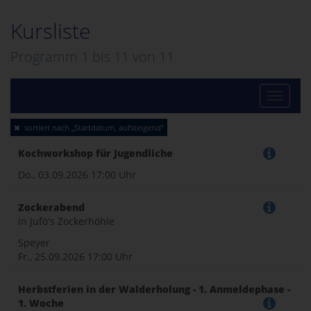
Kursliste
Programm 1 bis
11
von
11
Toggle
sortiert nach „Startdatum, aufsteigend“
naviga
Kochworkshop für Jugendliche
Do., 03.09.2026
17:00 Uhr
Zockerabend
in Jufö's Zockerhöhle
Speyer
Fr., 25.09.2026
17:00 Uhr
Herbstferien in der Walderholung - 1. Anmeldephase -
1. Woche