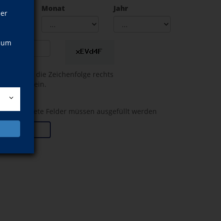
Monat
Jahr
ner
, um
en Sie hier die Zeichenfolge rechts
esem Feld ein.
kennzeichnete Felder müssen ausgefüllt werden
istrieren