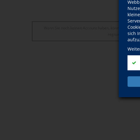
Webbr
Nutze
klein
Serve
Cooki
Wenn Sie noch keinen Account haben, können Sie sich
sich 
registrieren.
aufzu
Weite