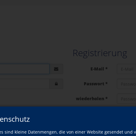
Registrierung
E-Mail *
Passwort *
wiederholen *
Vorname *
enschutz
n
Nachname *
es sind kleine Datenmengen, die von einer Website gesendet und 