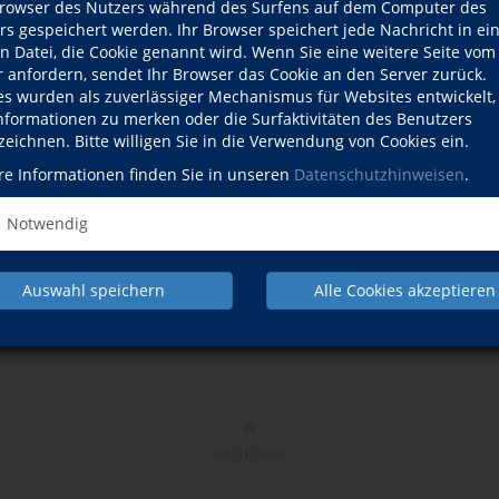
owser des Nutzers während des Surfens auf dem Computer des
Tag
Geburtsdatum
*
rs gespeichert werden. Ihr Browser speichert jede Nachricht in ei
en Datei, die Cookie genannt wird. Wenn Sie eine weitere Seite vom
r anfordern, sendet Ihr Browser das Cookie an den Server zurück.
es wurden als zuverlässiger Mechanismus für Websites entwickelt
 auch während der Kursbuchung
Informationen zu merken oder die Surfaktivitäten des Benutzers
zeichnen. Bitte willigen Sie in die Verwendung von Cookies ein.
Bitte geb
re Informationen finden Sie in unseren
Datenschutzhinweisen
.
neben di
Notwendig
mit * ge
Auswahl speichern
Alle Cookies akzeptieren
Reg
NACH OBEN