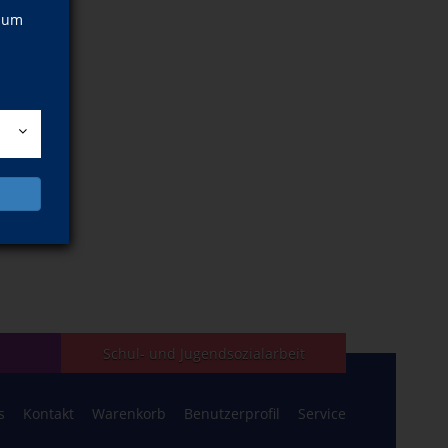
, um
Schul- und Jugendsozialarbeit
s
Kontakt
Warenkorb
Benutzerprofil
Service