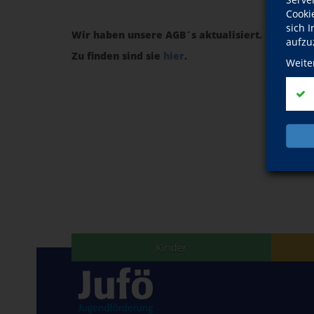
Cooki
sich 
Wir haben unsere AGB´s aktualisiert.
aufzu
Zu finden sind sie
hier
.
Weite
Kinder