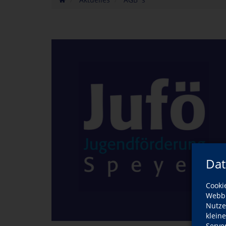
Dat
Cooki
Webbr
Nutze
klein
Serve