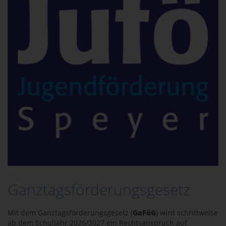
Ganztagsförderungsgesetz
Mit dem Ganztagsförderungsgesetz (
GaFöG
) wird schrittweise
ab dem Schuljahr 2026/2027 ein Rechtsanspruch auf