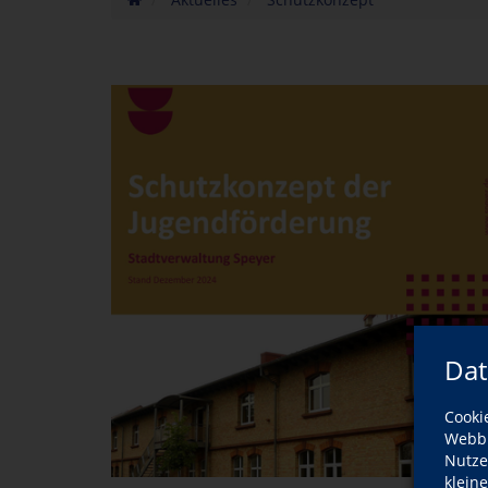
Dat
Cooki
Webbr
Nutze
klein