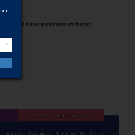
, um
gesetzt und dieses gemeinsam erarbeitet.
Schul- und Jugendsozialarbeit
s
Kontakt
Warenkorb
Benutzerprofil
Service