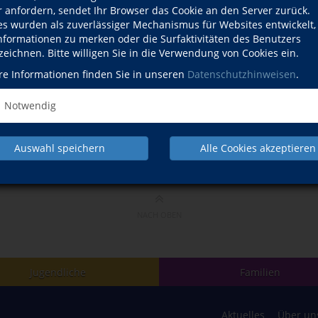
r anfordern, sendet Ihr Browser das Cookie an den Server zurück.
es wurden als zuverlässiger Mechanismus für Websites entwickelt
Informationen zu merken oder die Surfaktivitäten des Benutzers
zeichnen. Bitte willigen Sie in die Verwendung von Cookies ein.
 als Team intensiv mit dem Thema Schutzkonzept auseinander
re Informationen finden Sie in unseren
Datenschutzhinweisen
.
Notwendig
Auswahl speichern
Alle Cookies akzeptieren
NACH OBEN
Jugendliche
Familien
Aktuelles
Über un