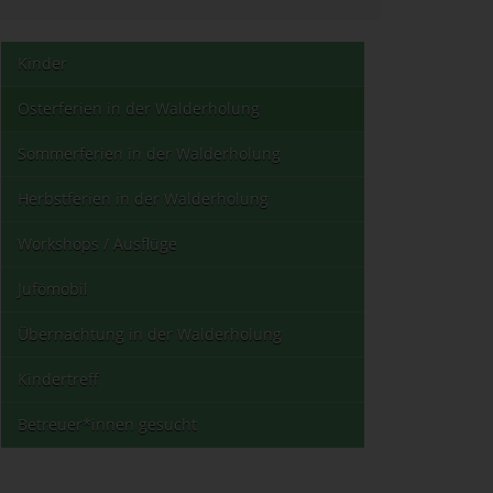
Kinder
Osterferien in der Walderholung
Sommerferien in der Walderholung
Herbstferien in der Walderholung
Workshops / Ausflüge
Jufömobil
Übernachtung in der Walderholung
Kindertreff
Betreuer*innen gesucht