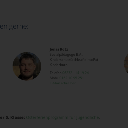
en gerne:
Jonas Kötz
Sozialpädagoge B.A.,
Kinderschutzfachkraft (InsoFa)
Kinderbüro
Telefon
06232 - 14 19 24
Mobil
0162 10 95 251
E-Mail schreiben
er 5. Klasse:
Osterferienprogramm für Jugendliche
.