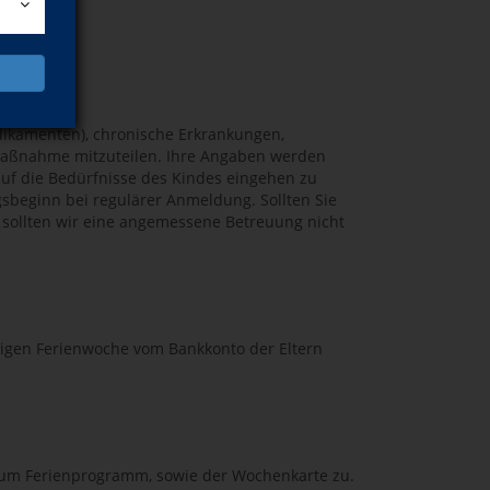
dikamenten), chronische Erkrankungen,
 Maßnahme mitzuteilen. Ihre Angaben werden
auf die Bedürfnisse des Kindes eingehen zu
sbeginn bei regulärer Anmeldung. Sollten Sie
, sollten wir eine angemessene Betreuung nicht
ligen Ferienwoche vom Bankkonto der Eltern
n zum Ferienprogramm, sowie der Wochenkarte zu.