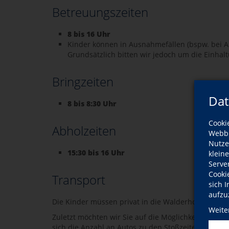
Betreuungszeiten
8 bis 16 Uhr
Kinder können in Ausnahmefällen (bspw. bei A
Grundsätzlich bitten wir jedoch um die Einhalt
Bringzeiten
Dat
8 bis 8:30 Uhr
Cooki
Abholzeiten
Webbr
Nutze
15:30 bis 16 Uhr
klein
Serve
Cooki
Transport
sich 
aufzu
Die Kinder müssen privat in die Walderholung geb
Weite
Zuletzt möchten wir Sie auf die Möglichkeit der F
sich die Anzahl an Autos zu den Stoßzeiten verringe