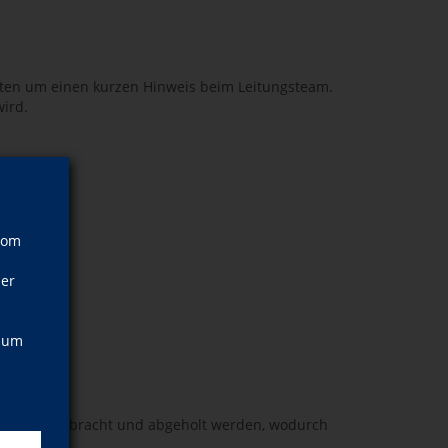
itten um einen kurzen Hinweis beim Leitungsteam.
wird.
vom
ner
, um
ichzeitig gebracht und abgeholt werden, wodurch