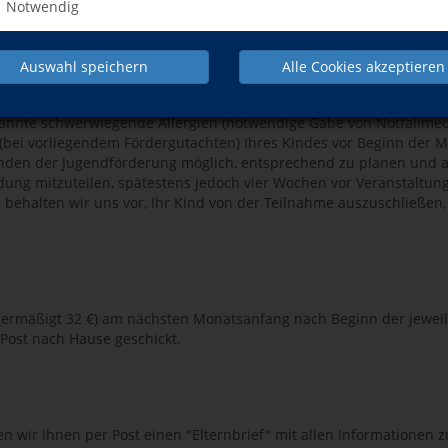
Notwendig
Auswahl speichern
Alle Cookies akzeptieren
ruar 2026 um 20 Uhr online (am Ende dieser Seite) entgegen.
ekannte schwerwiegende Allergien (notwendige Gabe von Notfallme
(bei vorliegendem Fördergutachten) Ihres Kindes vor Beginn der
tenden der Jugendförderung möglich, entsprechend zu planen und 
ung mitzuteilen, spätestens jedoch vier Wochen vor Veranstaltung
, behalten wir uns vor, Ihr Kind von der Teilnahme auszuschließen
(ermäßigt 32 €) am nächsten Monatsanfang nach Beginn der jewei
Post nach Hause geschickt.
n wir Ihnen per Post einen "Elternbrief" mit allen Informatione