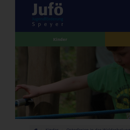
Kinder
Kinder
Osterferien in der Walderholun