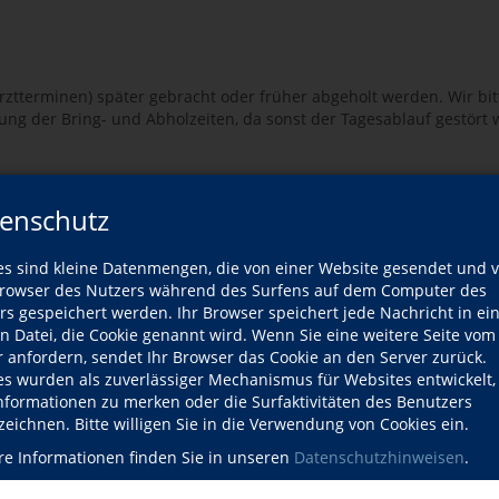
rztterminen) später gebracht oder früher abgeholt werden. Wir b
ung der Bring- und Abholzeiten, da sonst der Tagesablauf gestört 
enschutz
es sind kleine Datenmengen, die von einer Website gesendet und 
owser des Nutzers während des Surfens auf dem Computer des
rs gespeichert werden. Ihr Browser speichert jede Nachricht in ei
en Datei, die Cookie genannt wird. Wenn Sie eine weitere Seite vom
r anfordern, sendet Ihr Browser das Cookie an den Server zurück.
es wurden als zuverlässiger Mechanismus für Websites entwickelt
Informationen zu merken oder die Surfaktivitäten des Benutzers
zeichnen. Bitte willigen Sie in die Verwendung von Cookies ein.
racht und wieder abgeholt werden.
re Informationen finden Sie in unseren
Datenschutzhinweisen
.
ahrgemeinschaftsbildung hinweisen. So können mehrere Kinder gle
rt.