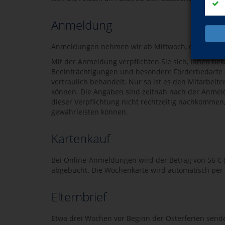
Anmeldung
Anmeldungen nehmen wir ab Mittwoch, dem 25. Feb
Mit der Anmeldung verpflichten Sie sich, Ihnen b
Beeinträchtigungen und besondere Förderbedarfe 
vertraulich behandelt. Nur so ist es den Mitarbei
können. Die Angaben sind zeitnah nach der Anmeld
dieser Verpflichtung nicht rechtzeitig nachkommen
gewährleisten können.
Kartenkauf
Bei Online-Anmeldungen wird der Betrag von 56 € 
abgebucht. Die Wochenkarte wird automatisch per 
Elternbrief
Etwa drei Wochen vor Beginn der Osterferien sende