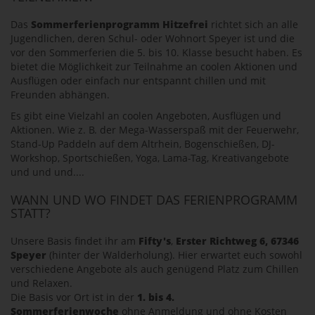
Das
Sommerferienprogramm Hitzefrei
richtet sich an alle
Jugendlichen, deren Schul- oder Wohnort Speyer ist und die
vor den Sommerferien die 5. bis 10. Klasse besucht haben. Es
bietet die Möglichkeit zur Teilnahme an coolen Aktionen und
Ausflügen oder einfach nur entspannt chillen und mit
Freunden abhängen.
Es gibt eine Vielzahl an coolen Angeboten, Ausflügen und
Aktionen. Wie z. B. der Mega-Wasserspaß mit der Feuerwehr,
Stand-Up Paddeln auf dem Altrhein, Bogenschießen, DJ-
Workshop, Sportschießen, Yoga, Lama-Tag, Kreativangebote
und und und....
WANN UND WO FINDET DAS FERIENPROGRAMM
STATT?
Unsere Basis findet ihr am
Fifty's
,
Erster Richtweg 6, 67346
Speyer
(hinter der Walderholung). Hier erwartet euch sowohl
verschiedene Angebote als auch genügend Platz zum Chillen
und Relaxen.
Die Basis vor Ort ist in der
1. bis 4.
Sommerferienwoche
ohne Anmeldung und ohne Kosten