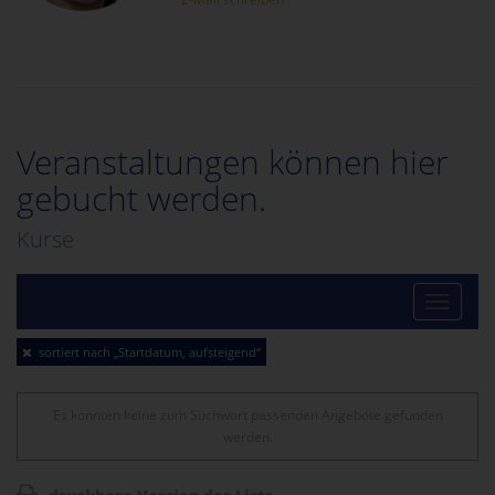
Veranstaltungen können hier
gebucht werden.
Kurse
Toggle
sortiert nach „Startdatum, aufsteigend“
naviga
Es konnten keine zum Suchwort passenden Angebote gefunden
werden.