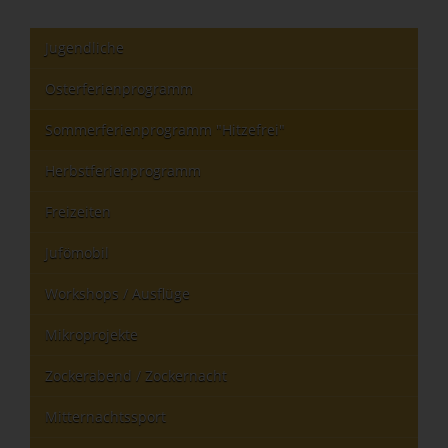
Jugendliche
Osterferienprogramm
Sommerferienprogramm "Hitzefrei"
Herbstferienprogramm
Freizeiten
Jufömobil
Workshops / Ausflüge
Mikroprojekte
Zockerabend / Zockernacht
Mitternachtssport